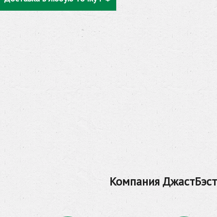
Компания ДжастБэст