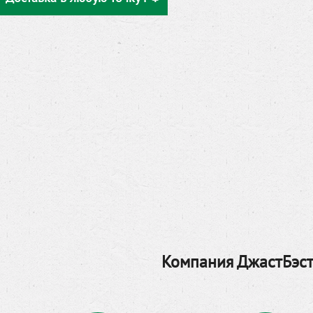
Компания ДжастБэст