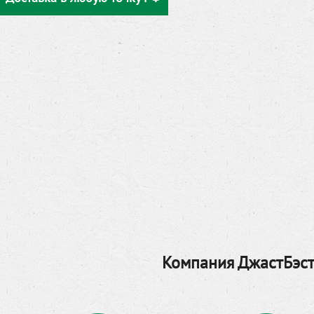
Компания ДжастБэст